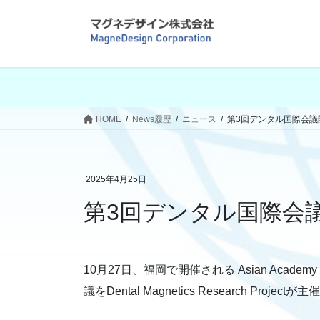
コ
ナ
ン
ビ
テ
ゲ
ン
ー
ツ
シ
へ
ョ
ス
ン
HOME
News履歴
ニュース
第3回デンタル国際会議
キ
に
ッ
移
プ
動
2025年4月25日
第3回デンタル国際会
10月27日、福岡で開催される Asian Academy 
議をDental Magnetics Research Pro