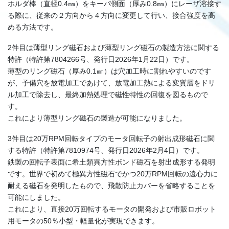
ホルダ棒（直径0.4㎜）をキーパ側面（厚み0.8㎜）にレーザ溶接す
る際に、従来の２方向から４方向に変更して行い、接合強度を高
める方法です。
2件目は薄型リング磁石および薄型リング磁石の製造方法に関する
特許（特許第7804266号、発行日2026年1月22日）です。
薄型のリング磁石（厚み0.1㎜）は穴加工時に割れやすいのです
が、予備穴を放電加工であけて、放電加工熱による変質層をドリ
ル加工で除去し、最終加熱処理で磁性特性の回復を図るもので
す。
これにより薄型リング磁石の製造が可能になりました。
3件目は20万RPM回転タイプのモータ回転子の射出成形磁石に関
する特許（特許第7810974号、発行日2026年2月4日）です。
鉄製の回転子表面に希土類異方性ボンド磁石を射出成形する発明
です。世界で初めて極異方性磁石でかつ20万RPM回転の遠心力に
耐える磁石を発明したもので、飛散防止カバーを省略することを
可能にしました。
これにより、直接20万回転するモータの開発および市販ロボット
用モータの50％小型・軽量化が実現できます。