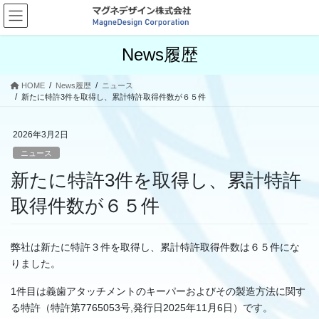
コ
ナ
ン
ビ
テ
ゲ
News履歴
ン
ー
ツ
シ
へ
ョ
HOME
News履歴
ニュース
ス
ン
新たに特許3件を取得し、累計特許取得件数が６５件
キ
に
ッ
移
2026年3月2日
プ
動
ニュース
新たに特許3件を取得し、累計特許
取得件数が６５件
弊社は新たに特許３件を取得し、累計特許取得件数は６５件にな
りました。
1件目は義歯アタッチメントのキーパーおよびその製造方法に関す
る特許（特許第7765053号,発行日2025年11月6日）です。