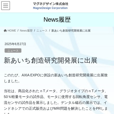
コ
ナ
ン
ビ
テ
ゲ
News履歴
ン
ー
ツ
シ
へ
ョ
HOME
News履歴
ニュース
新あいち創造研究開発展に出展
ス
ン
キ
に
2025年6月27日
ッ
移
プ
動
ニュース
新あいち創造研究開発展に出展
このたび、AXIA EXPOに併設の新あいち創造研究開発展に出展致
しました。
当社は、商品化されたｎTメータ、グラジオタイプのｎTメータ、
50％軽量モータの試作品、モータに使用する回転角度センサ、電
流センサの試作品を展示しました。デンタル磁石の展示では、イ
ンドネシアでの正式販売およびMRI問題を解決したことをPRしま